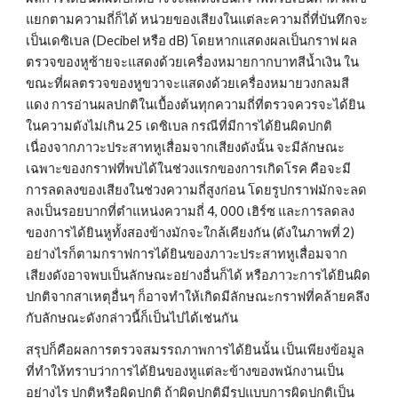
แยกตามความถี่ก็ได้ หน่วยของเสียงในแต่ละความถี่ที่บันทึกจะ
เป็นเดซิเบล (Decibel หรือ dB) โดยหากแสดงผลเป็นกราฟ ผล
ตรวจของหูซ้ายจะแสดงด้วยเครื่องหมายกากบาทสีน้ำเงิน ใน
ขณะที่ผลตรวจของหูขวาจะแสดงด้วยเครื่องหมายวงกลมสี
แดง การอ่านผลปกติในเบื้องต้นทุกความถี่ที่ตรวจควรจะได้ยิน
ในความดังไม่เกิน 25 เดซิเบล กรณีที่มีการได้ยินผิดปกติ
เนื่องจากภาวะประสาทหูเสื่อมจากเสียงดังนั้น จะมีลักษณะ
เฉพาะของกราฟที่พบได้ในช่วงแรกของการเกิดโรค คือจะมี
การลดลงของเสียงในช่วงความถี่สูงก่อน โดยรูปกราฟมักจะลด
ลงเป็นรอยบากที่ตำแหน่งความถี่ 4, 000 เฮิร์ซ และการลดลง
ของการได้ยินหูทั้งสองข้างมักจะใกล้เคียงกัน (ดังในภาพที่ 2) 
อย่างไรก็ตามกราฟการได้ยินของภาวะประสาทหูเสื่อมจาก
เสียงดังอาจพบเป็นลักษณะอย่างอื่นก็ได้ หรือภาวะการได้ยินผิด
ปกติจากสาเหตุอื่นๆ ก็อาจทำให้เกิดมีลักษณะกราฟที่คล้ายคลึง
กับลักษณะดังกล่าวนี้ก็เป็นไปได้เช่นกัน
สรุปก็คือผลการตรวจสมรรถภาพการได้ยินนั้น เป็นเพียงข้อมูล
ที่ทำให้ทราบว่าการได้ยินของหูแต่ละข้างของพนักงานเป็น
อย่างไร ปกติหรือผิดปกติ ถ้าผิดปกติมีรูปแบบการผิดปกติเป็น