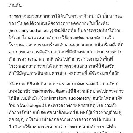
เป็นต้น
การตรวจสมรรถภาพการได้ยินในทางอาชีวอนามัยนั้น หากจะ
กล่าวไปจัดได้ว่าเป็นเพียงการตรวจคัดกรองในเบื้องต้น 
(Screening audiometry) ซึ่งมีข้อดีคือเป็นการตรวจที่ทำได้ง่าย 
ใช้เวลาไม่นาน เหมาะกับการใช้ตรวจคัดกรองพนักงานใน
โรงงานอุตสาหกรรมครั้งละจำนวนมาก และหากมีเครื่องมือที่มี
คุณภาพและการจัดสิ่งแวดล้อมที่ดีเพียงพอแล้ว สามารถเข้าไป
ทำการตรวจนอกสถานที่ เช่น ไปทำการตรวจภายในพื้นที่
โรงงานอุตสาหกรรมได้ แต่การตรวจนอกสถานที่นี้ต้องจัด
ทำให้มีคุณภาพดีพอสมควรด้วย ผลตรวจที่ได้จึงจะน่าเชื่อถือ
เมื่อพบผลที่ผิดปกติจากการตรวจแบบคัดกรองแล้ว ส่วนใหญ่
แพทย์อาชีวเวชศาสตร์จะต้องส่งผู้ที่มีความผิดปกติไปตรวจการ
ได้ยินแบบยืนยัน (Confirmatory audiometry) กับนักโสตสัมผัส
วิทยา (Audiologist) และตรวจร่างกายหาสาเหตุโรค รวมถึง
ทำการรักษา กับโสต ศอ นาสิกแพทย์ (แพทย์ผู้เชี่ยวชาญด้าน หู 
คอ จมูก) ที่โรงพยาบาลอีกต่อหนึ่ง การตรวจการได้ยินแบบ
ยืนยันจะใช้เวลาตรวจมากกว่าการตรวจแบบคัดกรอง มีขั้น