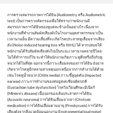
การตรวจสมรรถภาพการได้ยิน (Audiometry หรือ Audiometric 
test) เป็นการตรวจคัดกรองเพื่อให้ทราบว่าพนักงานมี
สมรรถภาพการได้ยินของหูแต่ละข้างเป็นอย่างไร เนื่องจาก
พนักงานที่ทำงานสัมผัสเสียงดังในโรงงานอุตสาหกรรมมาเป็น
เวลานานนั้น มีความเสี่ยงที่จะเกิดโรคประสาทหูเสื่อมจากเสียง
ดัง (Noise-induced hearing loss หรือ NIHL) ได้ หากปล่อยให้
พนักงานได้รับสัมผัสเสียงดังไปเป็นระยะเวลานานหลายปีโดย
ไม่ได้ทำการแก้ไข จะทำให้พนักงานเกิดภาวะหูตึงหรือถึงกับหู
หนวกได้ในที่สุด นอกจากนี้ภาวะเสื่อมลงของการได้ยิน ยังอาจ
เกิดจากโรคหูอีกหลายสาเหตุนอกเหนือจากการทำงานได้ด้วย 
เช่น โรคหูน้ำหนวก (Otitis media) ภาวะขี้หูอุดตัน (Impacted 
earwax) ภาวะการทำงานของท่อยูสเตเชียนผิดปกติ 
(Eustachian tube dysfunction) โรควิงเวียนศีรษะมีเนียร์ 
(Miniere’s disease) เนื้องอกของเส้นประสาทการได้ยิน 
(Acoustic neuroma) การได้ยินเสื่อมจากยา (Ototoxic 
medication) การได้ยินเสื่อมตามอายุ (Presbycusis) การได้รับ
เสียงดังจากสิ่งแวดล้อมนอกงาน (Environmental loud noise) 