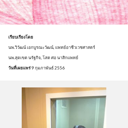
เรียบเรียงโดย
นพ.วิวัฒน์ เอกบูรณะวัฒน์, แพทย์อาชีวเวชศาสตร์
นพ.สุดเขต นรัฐกิจ, โสต ศอ นาสิกแพทย์
วันที่เผยแพร่ 
9 กุมภาพันธ์ 2556