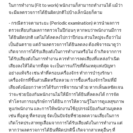
ในการทำงาน (Fit to work) พนักงานก็สามารถทำงานได้ แม้ว่า
จะมีผลตรวจการได้ยินผิดปกติไปบ้างเล็กน้อยก็ตาม
- กรณีตรวจตามระยะ (Periodic examination) ควรนำผลการ
ตรวจเทียบกับผลการตรวจในปีก่อนๆ หากพบว่าพนักงานมีการ
ได้ยินผิดปกติ แต่ไม่ได้ลดลงไปกว่าปีก่อน ส่วนใหญ่จะถือว่าไม่
เป็นอันตราย แต่ถ้าผลตรวจการได้ยินลดลง ต้องพิจารณาดูว่า
เกิดจากการได้รับเสียงดังในการทำงานหรือไม่ ถ้าเกิดจากการ
ได้รับเสียงดังในการทำงาน ควรทำการลดเสียงที่แหล่งกำเนิด
เสียงลงให้ได้มากที่สุด จะเป็นการแก้ไขที่ต้นเหตุแห่งปัญหา
อย่างแท้จริง เช่น ทำที่ครอบเครื่องจักร ทำการบำรุงรักษา
เครื่องจักรที่ชิ้นส่วนฝืดหรือหลวม การซื้อเครื่องจักรใหม่ที่มี
เสียงดังน้อยกว่าควรได้รับการพิจารณาด้วย หากเห็นผลชัดเจน
ว่าจะช่วยป้องกันพนักงานไม่ให้มีการได้ยินที่ลดลงได้ การจัด
ทำโครงการอนุรักษ์การได้ยิน การให้ความรู้ในการดูแลสุขภาพ
หูแก่พนักงาน และการให้พนักงานใช้อุปกรณ์ป้องกันส่วนบุคคล 
เช่น ที่อุดหู ที่ครอบหู จัดเป็นปัจจัยที่ช่วยลดความเสี่ยงในการ
เกิดโรคประสาทหูเสื่อมจากการได้รับเสียงดังในการทำงาน แต่
หากว่าผลตรวจการได้ยินที่ผิดปกตินี้ เกิดจากสาเหตุอื่นๆ ที่