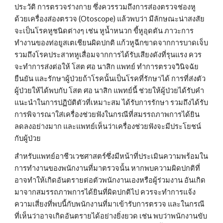
ประวัติ การตรวจร่างกาย ซึ่งควรรวมถึงการส่องตรวจช่องหู
ด้วยเครื่องส่องตรวจ (Otoscope) แล้วพบว่า มีลักษณะน่าสงสัย
จะเป็นโรคหูชนิดต่างๆ เช่น หูน้ำหนวก ขี้หูอุดตัน ภาวะการ
ทำงานของท่อยูสเตเชียนผิดปกติ แก้วหูฉีกขาดจากการบาดเจ็บ 
รวมถึงโรคประสาทหูเสื่อมจากการได้รับเสียงดังที่รุนแรง ควร
จะทำการส่งต่อให้ โสต ศอ นาสิก แพทย์ ทำการตรวจวินิจฉัย
ยืนยัน และรักษาผู้ป่วยถ้าโรคนั้นเป็นโรคที่รักษาได้ การที่ส่งตัว
ผู้ป่วยให้ได้พบกับ โสต ศอ นาสิก แพทย์นี้ ช่วยให้ผู้ป่วยได้รับคำ
แนะนำในการปฏิบัติตัวที่เหมาะสม ได้รับการรักษา รวมถึงได้รับ
การพิจารณาใส่เครื่องช่วยฟังในกรณีที่สมรรถภาพการได้ยิน
ลดลงอย่างมาก และแพทย์เห็นว่าเครื่องช่วยฟังจะมีประโยชน์
กับผู้ป่วย
สำหรับแพทย์อาชีวเวชศาสตร์ซึ่งมีหน้าที่ประเมินความพร้อมใน
การทำงานของพนักงานที่มาตรวจนั้น หากพบความผิดปกติที่
อาจทำให้เกิดอันตรายต่อตัวพนักงานเองหรือผู้ร่วมงาน อันเกิด
มาจากสมรรถภาพการได้ยินที่ผิดปกติไป ควรจะทำการแจ้ง
ความเสี่ยงที่พบนี้กับพนักงานที่มาเข้ารับการตรวจ และในกรณี
ที่เห็นว่าอาจเกิดอันตรายได้อย่างยิ่งยวด เช่น พบว่าพนักงานขับ