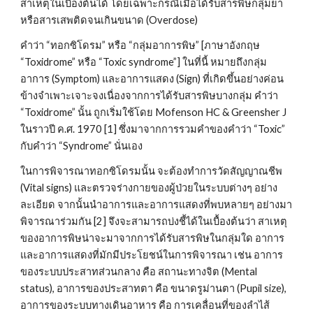
สาเหตุในเบื้องต้นได้ โดยเฉพาะกรณีเมื่อได้รับสารพิษกลุ่มยา
หรือสารเสพติดจนเกินขนาด (Overdose)
คำว่า “ทอกซิโดรม” หรือ “กลุ่มอาการพิษ” [ภาษาอังกฤษ 
“Toxidrome” หรือ “Toxic syndrome”] ในที่นี้ หมายถึงกลุ่ม
อาการ (Symptom) และอาการแสดง (Sign) ที่เกิดขึ้นอย่างค่อน
ข้างจำเพาะเจาะจงเนื่องจากการได้รับสารพิษบางกลุ่ม คำว่า 
“Toxidrome” นั้น ถูกเริ่มใช้โดย Mofenson HC & Greensher J 
ในราวปี ค.ศ. 1970 [1] ซึ่งมาจากการรวมคำของคำว่า “Toxic” 
กับคำว่า “Syndrome” นั่นเอง
ในการพิจารณาทอกซิโดรมนั้น จะต้องทำการวัดสัญญาณชีพ 
(Vital signs) และตรวจร่างกายของผู้ป่วยในระบบต่างๆ อย่าง
ละเอียด จากนั้นนำอาการและอาการแสดงที่พบหลายๆ อย่างมา
พิจารณาร่วมกัน [2] จึงจะสามารถบ่งชี้ได้ในเบื้องต้นว่า สาเหตุ
ของอาการพิษน่าจะมาจากการได้รับสารพิษในกลุ่มใด อาการ
และอาการแสดงที่มักมีประโยชน์ในการพิจารณา เช่น อาการ
ของระบบประสาทส่วนกลาง คือ สถานะทางจิต (Mental 
status), อาการของประสาทตา คือ ขนาดรูม่านตา (Pupil size), 
อาการของระบบทางเดินอาหาร คือ การเคลื่อนที่ของลำไส้ 