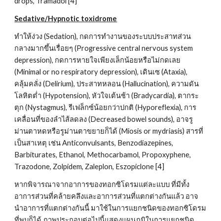
drops, Tramadol [4]
Sedative/Hypnotic toxidrome
ทำให้ง่วง (Sedation), กดการทำงานของระบบประสาทส่วน
กลางมากขึ้นเรื่อยๆ (Progressive central nervous system 
depression), กดการหายใจเพียงเล็กน้อยหรือไม่กดเลย 
(Minimal or no respiratory depression), เดินเซ (Ataxia), 
คลุ้มคลั่ง (Delirium), ประสาทหลอน (Hallucination), ความดัน
โลหิตต่ำ (Hypotension), หัวใจเต้นช้า (Bradycardia), ตากระ
ตุก (Nystagmus), รีเฟล็กซ์น้อยกว่าปกติ (Hyporeflexia), การ
เคลื่อนที่ของลำไส้ลดลง (Decreased bowel sounds), อาจรู
ม่านตาหดหรือรูม่านตาขยายก็ได้ (Miosis or mydriasis) สารที่
เป็นสาเหตุ เช่น Anticonvulsants, Benzodiazepines, 
Barbiturates, Ethanol, Methocarbamol, Propoxyphene, 
Trazodone, Zolpidem, Zaleplon, Eszopiclone [4]
หากพิจารณาจากอาการของทอกซิโดรมแต่ละแบบ ที่มีทั้ง
อาการส่วนที่คล้ายคลึงและอาการส่วนที่แตกต่างกันแล้ว อาจ
นำอาการที่แตกต่างกันนี้ มาใช้ในการแยกชนิดของทอกซิโดรม
ที่พบก็ได้ ภาพประกอบต่อไปนี้แสดงแผนภูมิในการแยกชนิด