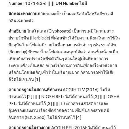
Number
 1071-83-6 ||||| 
UN Number
 ไม่มี
ลักษณะทางกายภาพ
 ของแข็ง เป็นผงคริสตัลใสหรือสีขาว มี
กลิ่นเฉพาะตัว
คำอธิบาย
 ไกลโฟเสต (Glyphosate) เป็นสารเคมีในกลุ่มสาร
ปราบวัชพืช (Herbicide) ที่ค่อนข้างได้รับความนิยมในการใช้ใน
ปัจจุบัน ไกลโฟเสตมีขายในชื่อทางการค้าต่างๆ เช่น ราวด์อัพ 
(Roundup) พิษของไกลโฟเสตต่อมนุษย์จัดว่าค่อนข้างน้อยเมื่อ
เทียบกับสารปราบวัชพืชตัวอื่นๆ ส่วนใหญ่เป็นพิษจากการ
ระคายเคืองเป็นหลัก อย่างไรก็ตามการกินเพื่อจงใจฆ่าตัวตาย
หรือกินโดยบังเอิญเข้าไปในปริมาณมาก ก็สามารถทำให้เสีย
ชีวิตได้เช่นกัน [1]
ค่ามาตรฐานในสถานที่ทำงาน
 ACGIH TLV (2016): ไม่ได้
กำหนดไว้ [2] ||||| NIOSH REL: ไม่ได้กำหนดไว้ [3] ||||| OSHA 
PEL: ไม่ได้กำหนดไว้ [3] ||||| ประกาศกรมสวัสดิการและ
คุ้มครองแรงงาน เรื่อง ขีดจำกัดความเข้มข้นของสารเคมี
อันตราย (พ.ศ. 2560): ไม่ได้กำหนดไว้ [4]
ค่ามาตรฐานในร่างกาย
 ACGIH BEI (2016): ไม่ได้กำหนดไว้ 