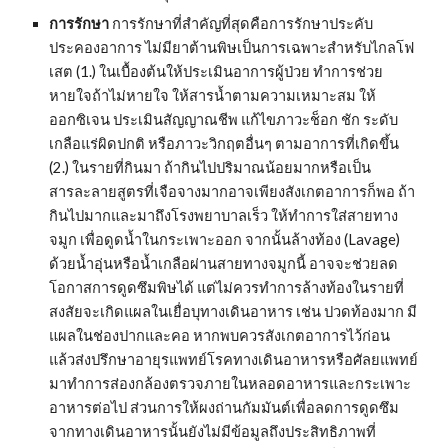
การรักษา
 การรักษาที่สำคัญที่สุดคือการรักษาประคับ
ประคองอาการ ไม่มียาต้านพิษเป็นการเฉพาะสำหรับไกลโฟ
เสต (1.) ในเบื้องต้นให้ประเมินอาการผู้ป่วย ทำการช่วย
หายใจถ้าไม่หายใจ ให้สารน้ำตามความเหมาะสม ให้
ออกซิเจน ประเมินสัญญาณชีพ แก้ไขภาวะช็อก ชัก ระดับ
เกลือแร่ผิดปกติ หรือภาวะวิกฤตอื่นๆ ตามอาการที่เกิดขึ้น 
(2.) ในรายที่กินมา ถ้ากินไปปริมาณน้อยมากหรือเป็น
สารละลายสูตรที่เจือจางมากอาจเพียงสังเกตอาการก็พอ ถ้า
กินไปมากและมาถึงโรงพยาบาลเร็ว ให้ทำการใส่สายทาง
จมูก เพื่อดูดน้ำในกระเพาะออก จากนั้นล้างท้อง (Lavage) 
ด้วยน้ำอุ่นหรือน้ำเกลือผ่านสายทางจมูกนี้ อาจจะช่วยลด
โอกาสการดูดซึมพิษได้ แต่ไม่ควรทำการล้างท้องในรายที่
สงสัยจะเกิดแผลในเยื่อบุทางเดินอาหาร เช่น ปวดท้องมาก มี
แผลในช่องปากและคอ หากพบควรสังเกตอาการไว้ก่อน 
แล้วส่งปรึกษาอายุรแพทย์โรคทางเดินอาหารหรือศัลยแพทย์ 
มาทำการส่องกล้องตรวจภายในหลอดอาหารและกระเพาะ
อาหารต่อไป ส่วนการให้ผงถ่านกัมมันต์เพื่อลดการดูดซึม
จากทางเดินอาหารนั้นยังไม่มีข้อมูลถึงประสิทธิภาพที่