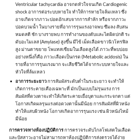
Ventricular tachycardia อาจกดหัวใจจนเกิด Cardiogenic 
shock อาการต่อระบบหายใจ ทำให้การหายใจล้มเหลว ซึ่ง
อาจเกิดจากภาวะปอดอักเสบจากการสำลัก หรือจากภาวะ
ปอดบวมน้ำ ในบางรายที่อาการรุนแรงอาจพบ ซึมลง สับสน 
หมดสติ ชัก บางรายพบ การทำงานของตับและไตผิดปกติ ระ
ดับอะไมเลส (Amylase) สูงขึ้น มีไข้ เม็ดเลือดขาวนิวโทรฟิล
สูง ม่านตาขยาย โพแทสเซียมในเลือดสูงได้ ภาวะที่พบบ่อย
อย่างหนึ่งก็คือ ภาวะเลือดเป็นกรด (Metabolic acidosis) ใน
รายที่อาการรุนแรงมาก จะเสียชีวิตได้จากระบบหายใจและ
หัวใจที่ล้มเหลว
อาการระยะยาว
 การสัมผัสระดับต่ำในระยะยาว จะทำให้
เกิดการระคายเคืองเฉพาะที่ มักเป็นแบบไม่รุนแรง การ
สัมผัสที่ดวงตาจะทำให้เกิดระคายเยื่อบุตาและกระจกตา แต่
โอกาสเกิดผลรุนแรงต่อดวงตานั้นมีน้อย การสัมผัสที่ผิวหนัง 
ทำให้แสบผิวหนัง โอกาสเกิดอาการรุนแรง เช่น ผิวหนังไหม้ 
มีน้อย
การตรวจทางห้องปฏิบัติการ
 การตรวจระดับไกลโฟเสตในเลือด
และปัสสาวะอาจไม่สามารถหาห้องปฏิบัติการส่งตรวจได้ง่าย