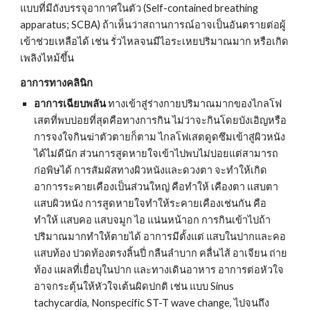
แบบที่มีถังบรรจุอากาศในตัว (Self-contained breathing 
apparatus; SCBA) ถ้าเห็นว่าสถานการณ์อาจเป็นอันตรายต่อผู้
เข้าช่วยเหลือได้ เช่น รั่วไหลจนมีไอระเหยปริมาณมาก หรือเกิด
เพลิงไหม้ขึ้น
อาการทางคลินิก
อาการเฉียบพลัน
 ทางเข้าสู่ร่างกายปริมาณมากของไกลโฟ
เสตที่พบบ่อยที่สุดคือทางการกิน ไม่ว่าจะกินโดยบังเอิญหรือ
การจงใจกินฆ่าตัวตายก็ตาม ไกลโฟเสตดูดซึมเข้าสู่ผิวหนัง
ได้ไม่ดีนัก ส่วนการสูดหายใจเข้าไปพบไม่บ่อยแต่สามารถ
ก่อพิษได้ การสัมผัสทางผิวหนังและดวงตา จะทำให้เกิด
อาการระคายเคืองเป็นส่วนใหญ่ คือทำให้ เคืองตา แสบตา 
แสบผิวหนัง การสูดหายใจทำให้ระคายเคืองเช่นกัน คือ
ทำให้ แสบคอ แสบจมูก ไอ แน่นหน้าอก การกินเข้าไปถ้า
ปริมาณมากทำให้ตายได้ อาการมีตั้งแต่ แสบในปากและคอ 
แสบท้อง ปวดท้องตรงลิ้นปี่ กลืนลำบาก คลื่นไส้ อาเจียน ถ่าย
ท้อง แผลที่เยื่อบุในปาก และทางเดินอาหาร อาการต่อหัวใจ 
อาจกระตุ้นให้หัวใจเต้นผิดปกติ เช่น แบบ Sinus 
tachycardia, Nonspecific ST-T wave change, ไปจนถึง 