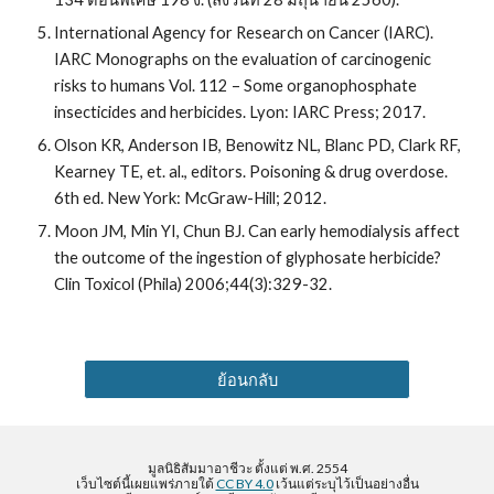
International Agency for Research on Cancer (IARC). 
IARC Monographs on the evaluation of carcinogenic 
risks to humans Vol. 112 – Some organophosphate 
insecticides and herbicides. Lyon: IARC Press; 2017.
Olson KR, Anderson IB, Benowitz NL, Blanc PD, Clark RF, 
Kearney TE, et. al., editors. Poisoning & drug overdose. 
6th ed. New York: McGraw-Hill; 2012.
Moon JM, Min YI, Chun BJ. Can early hemodialysis affect 
the outcome of the ingestion of glyphosate herbicide? 
Clin Toxicol (Phila) 2006;44(3):329-32.
ย้อนกลับ
มูลนิธิสัมมาอาชีวะ ตั้งแต่ พ.ศ. 2554
เว็บไซต์นี้เผยแพร่ภายใต้
CC BY 4.0
เว้นแต่ระบุไว้เป็นอย่างอื่น