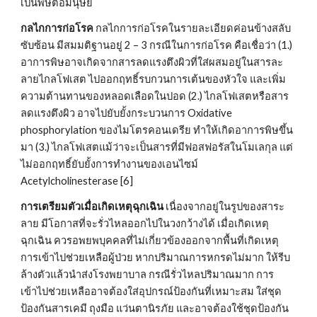
เป็นพิษต่อมนุษย์
กลไกการก่อโรค
 กลไกการก่อโรคในรายละเอียดค่อนข้างสลับ
ซับซ้อน มีสมมติฐานอยู่ 2 – 3 กรณีในการก่อโรค คือเชื่อว่า (1.) 
อาการพิษอาจเกิดจากสารลดแรงตึงผิวที่ใส่ผสมอยู่ในสารละ
ลายไกลโฟเสต ไปออกฤทธิ์รบกวนการเต้นของหัวใจ และเพิ่ม
ความต้านทานของหลอดเลือดในปอด (2.) ไกลโฟเสตหรือสาร
ลดแรงตึงผิว อาจไปยับยั้งกระบวนการ Oxidative 
phosphorylation ของไมโตรคอนเดรีย ทำให้เกิดอาการพิษขึ้น
มา (3.) ไกลโฟเสตแม้ว่าจะเป็นสารที่มีฟอสฟอรัสในโมเลกุล แต่
ไม่ออกฤทธิ์ยับยั้งการทำงานของเอนไซม์ 
Acetylcholinesterase [6]
การเตรียมตัวเมื่อเกิดเหตุฉุกเฉิน
 เนื่องจากอยู่ในรูปของสาระ
ลาย มีโอกาสที่จะรั่วไหลออกไปในวงกว้างได้ เมื่อเกิดเหตุ
ฉุกเฉิน ควรอพยพบุคคลที่ไม่เกี่ยวข้องออกจากพื้นที่เกิดเหตุ 
การเข้าไปช่วยเหลือผู้ป่วย หากปริมาณการหกรดไม่มาก ให้รีบ
ล้างตัวแล้วนำส่งโรงพยาบาล กรณีรั่วไหลปริมาณมาก การ
เข้าไปช่วยเหลืออาจต้องใส่อุปกรณ์ป้องกันที่เหมาะสม ใส่ชุด
ป้องกันสารเคมี ถุงมือ แว่นตานิรภัย และอาจต้องใช้ชุดป้องกัน