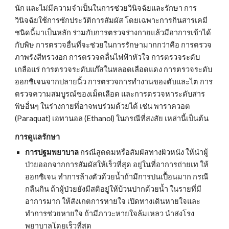
นัก และไม่มีความจำเป็นในการช่วยวินิจฉัยและรักษา การ
วินิจฉัยใช้การซักประวัติการสัมผัส โดยเฉพาะการกินสารเคมี
ชนิดนี้มาเป็นหลัก ร่วมกับการตรวจร่างกายแล้วมีอาการเข้าได้
กับพิษ การตรวจอื่นที่จะช่วยในการรักษามากกว่าคือ การตรวจ
ภาพรังสีทรวงอก การตรวจคลื่นไฟฟ้าหัวใจ การตรวจระดับ
เกลือแร่ การตรวจระดับแก๊สในหลอดเลือดแดง การตรวจระดับ
ออกซิเจนจากปลายนิ้ว การตรวจการทำงานของตับและไต การ
ตรวจความสมบูรณ์ของเม็ดเลือด และการตรวจหาระดับสาร
พิษอื่นๆ ในร่างกายที่อาจพบร่วมด้วยได้ เช่น พาราควอต 
(Paraquat) เอทานอล (Ethanol) ในกรณีที่สงสัย เหล่านี้เป็นต้น
การดูแลรักษา
การปฐมพยาบาล
 กรณีสูดดมหรือสัมผัสทางผิวหนัง ให้นำผู้
ป่วยออกจากการสัมผัสให้เร็วที่สุด อยู่ในที่อาการถ่ายเท ให้
ออกซิเจน ทำการล้างตัวด้วยน้ำถ้ามีการปนเปื้อนมาก กรณี
กลืนกิน ถ้าผู้ป่วยยังมีสติอยู่ให้บ้วนปากด้วยน้ำ ในรายที่มี
อาการมาก ให้สังเกตการหายใจ เปิดทางเดินหายใจและ
ทำการช่วยหายใจ ถ้ามีภาวะหายใจล้มเหลว นำส่งโรง
พยาบาลโดยเร็วที่สุด