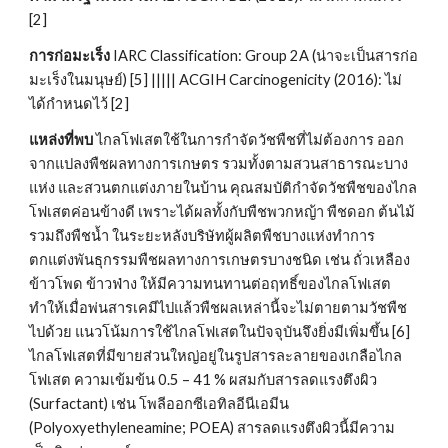
[2]
การก่อมะเร็ง
 IARC Classification: Group 2A (น่าจะเป็นสารก่อ
มะเร็งในมนุษย์) [5] ||||| ACGIH Carcinogenicity (2016): ไม่
ได้กำหนดไว้ [2]
แหล่งที่พบ
 ไกลโฟเสตใช้ในการกำจัดวัชพืชที่ไม่ต้องการ ออก
จากแปลงพืชผลทางการเกษตร รวมทั้งตามสวนสาธารณะบาง
แห่ง และสวนตกแต่งภายในบ้าน คุณสมบัติกำจัดวัชพืชของไกล
โฟเสตค่อนข้างดี เพราะได้ผลทั้งกับพืชพวกหญ้า พืชดอก ต้นไม้ 
รวมถึงพืชน้ำ ในระยะหลังบริษัทผู้ผลิตพืชบางแห่งทำการ
ตกแต่งพันธุกรรมพืชผลทางการเกษตรบางชนิด เช่น ถั่วเหลือง 
ข้าวโพด ข้าวฟ่าง ให้มีความทนทานต่อฤทธิ์ของไกลโฟเสต 
ทำให้เมื่อพ่นสารเคมีไปแล้วพืชผลเหล่านี้จะไม่ตายตามวัชพืช
ไปด้วย แนวโน้มการใช้ไกลโฟเสตในปัจจุบันจึงยิ่งมีเพิ่มขึ้น [6] 
ไกลโฟเสตที่มีขายส่วนใหญ่อยู่ในรูปสารละลายของเกลือไกล
โฟเสต ความเข้มข้น 0.5 – 41 % ผสมกับสารลดแรงตึงผิว 
(Surfactant) เช่น โพลีออกซีเอทิลอีนีเอมีน 
(Polyoxyethyleneamine; POEA) สารลดแรงตึงผิวนี้มีความ