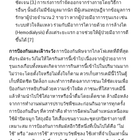
ชัดเจน (3.) การเร่งการกำจัดออกจากร่างกายโดยวิธีกา
รอื่นๆ นั้นยังไม่มีข้อมูลมากนัก มีผู้เสนอทฤษฎีจากข้อมูลการ
รักษาผู้ป่วยจำนวน 2 รายว่า หากผู้ป่วยมีอาการรุนแรง เช่น 
ระบบหัวใจล้มเหลว ร่วมกับมีอาการไตวายด้วย การล้างไต 
(Hemodialysis) ตั้งแต่ระยะแรก อาจช่วยให้ผู้ป่วยมีอาการดี
ขึ้นได้ [7]
การป้องกันและเฝ้าระวัง
 การป้องกันพิษจากไกลโฟเสตที่ดีที่สุด
คือระมัดระวังไม่ให้ใครกินสารนี้เข้าไป เนื่องจากผู้ป่วยอาการ
รุนแรงเกือบทั้งหมดเกิดจากการกินสารนี้เข้าไปในปริมาณมาก 
ไม่ว่าจะโดยตั้งใจหรือไม่ตั้งใจก็ตาม ควรเก็บสารเคมีนี้ไว้ในตู้
เก็บที่มิดชิด ปิดล็อก และทำการติดฉลากภาชนะให้ชัดเจนเพื่อ
ป้องกันการหยิบกินด้วยความเข้าใจผิด ภาชนะที่ใส่สารเคมีนี้
แล้วห้ามนำไปใช้ใส่อาหารหรือน้ำดื่มโดยเด็ดขาด ล้างมือหลัง
จากการทำงานพ่นสารปราบวัชพืชและก่อนกินอาหารทุกครั้ง 
การป้องกันอื่นๆ ที่ควรทำคือ ทำการฉีดพ่นในตำแหน่งเหนือลม 
ใช้ผ้าปิดจมูก ใส่ถุงมือ ใส่เสื้อแขนยาวและชุดปกปิดร่างกายที่
เหมาะสม การป้องกันการสัมผัสอีกวิธีหนึ่งที่เป็นไปได้คือ “ไม่
ใช้” หรือ “ลดการใช้” สารปราบวัชพืชลง ใช้เท่าที่จำเป็นเท่านั้น 