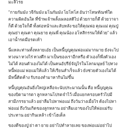
มะลิโรย
“กายกัมมัง วจีกัมมัง มโนกัมมัง โยโทโส อันว่าโทษทัณฑ์ใด 
ความผิดอันใด ที่ข้าพเจ้าพลั้งเผลอสติไป ด้วยกายก็ดี ด้วยวาจา
ก็ดี ด้วยใจก็ดี ทั้งต่อหน้าและลับหลัง ขอให้คุณพ่อ คุณแม่ คุณปู่ 
คุณย่า คุณตา คุณยาย คุณพี่ คุณน้อง อโหสิกรรมให้ด้วย” แล้ว
เอาน้ำรดมือรดเท้า
นี่แหละท่านทั้งหลายเอ๋ย เป็นหนี้บุญคุณพ่อแม่มากมาย ยังจะไป
ทวงนา ทวงไร่ ทวงตึก มาเป็นของเราอีกหรือ ตัวเองก็พึ่งตัวเอง
ไม่ได้ สอนตัวเองไม่ได้ เป็นคนอัปรีย์จัญไรในโลกมนุษย์ ไปทวง
หนี้พ่อแม่ พ่อแม่ให้แล้ว ให้เรียนสำเร็จแล้ว ยังช่วยตัวเองไม่ได้ 
มีหนี้ติดค้าง รับรองทำมาหากินไม่ขึ้น
หนี้บุญคุณอันยิ่งใหญ่เหลือจะนับประมาณนั้น คือ หนี้บุญคุณ
ของบิดามารดา ลูกหลานโปรดจำไว้ เมื่อแยกครอบครัวไปมี
สามีภรรยาแล้ว อย่าลืมไปหาพ่อแม่ ถึงวันว่างเมื่อไร ต้องไปหา
พ่อแม่ ถึงวันเกิดของลูกหลาน อย่าลืมเอาของไปให้พ่อแม่รับ
ประทาน อย่ากินเหล้า เข้าโฮเต็ล
ของดีของปู่ ย่า ตา ยาย อย่าไปทำลายเลย ของพ่อแม่อย่าไป