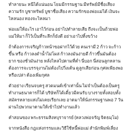
ทำลายนะ หนีได้แน่นอน โยมมีกรรมฐาน มีทรัพย์มีชื่อเสียง 
ความรัก บูชาทรัพย์ บูชาชื่อเสียง ความรักของพ่อแม่ได้ เงินจะ
ไหลนอง ทองจะไหลมา
พ่อแม่ให้อะไร เอาไว้ก่อน อย่าไปทำลายเสีย ถึงจะเป็นถ้วยพ่อ
แม่ให้มา ก็ไว้เป็นที่ระลึกก็ยังดี อย่าเอาไปทิ้งขว้าง
ถ้าต้องการเจริญก้าวหน้าขอฝากไว้ด้วย คนเรามี 2 ก้าว จะก้าว
ขึ้น หรือ ก้าวลงดำน้ำไม่โผล่ ก้าวลงมันง่ายดี ก้าวขึ้นมันต้อง
ยาก ของชั่วมันง่าย หลั่งไหลไปตามที่ต่ำ นี่บอก นี่สอนลูกหลาน 
ต้องการจะบรรจุงานไม่ต้องไปวิ่งเต้น ดูลูกเสียก่อน กุศลเพียงพอ
หรือเปล่า ต้องเพิ่มกุศล
ตัวอย่าง เรียนจบครู สวดมนต์เข้าเท่านั้น ไม่จำเป็นต้องเป็นครู 
ทำงานธนาคารก็ได้ บริษัทก็ได้เดี๋ยวมีคนรับ บางรายทั้งสอบทั้ง
สมัครหลายแห่งไม่เคยเรียกเลย อาตมาให้นั่งกรรมฐานพอ 7 วัน
ผ่านไปพวกมาตามให้เข้าไปทำงานแล้ว
คำสอนของ พระธรรมสิงหบุราจารย์ (หลวงพ่อจรัญ จิตธมฺโม) 
จากหนังสือ กฎแห่งกรรมและวิธีใช้หนี้พ่อแม่ สำนักพิมพ์เลี่ยง