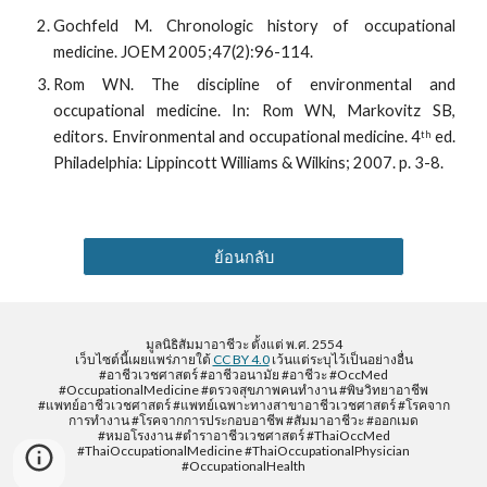
Gochfeld M. Chronologic history of occupational
medicine. JOEM 2005;47(2):96-114.
Rom WN. The discipline of environmental and
occupational medicine. In: Rom WN, Markovitz SB,
editors. Environmental and occupational medicine. 4
ed.
th
Philadelphia: Lippincott Williams & Wilkins; 2007. p. 3-8.
ย้อนกลับ
มูลนิธิสัมมาอาชีวะ ตั้งแต่ พ.ศ. 2554
เว็บไซต์นี้เผยแพร่ภายใต้
CC BY 4.0
เว้นแต่ระบุไว้เป็นอย่างอื่น
#อาชีวเวชศาสตร์ #อาชีวอนามัย #อาชีวะ #OccMed
#OccupationalMedicine #ตรวจสุขภาพคนทำงาน #พิษวิทยาอาชีพ
#แพทย์อาชีวเวชศาสตร์ #แพทย์เฉพาะทางสาขาอาชีวเวชศาสตร์ #โรคจาก
การทำงาน #โรคจากการประกอบอาชีพ #สัมมาอาชีวะ #ออกเมด
#หมอโรงงาน #ตำราอาชีวเวชศาสตร์ #ThaiOccMed
#ThaiOccupationalMedicine #ThaiOccupationalPhysician
#OccupationalHealth