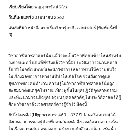
เรียบเรียงโดย
 พญ.จุฑารัตน์ จิโน
วันที่เผยแพร่
 20 เมษายน 2562
แหล่งที่มา
 หนังสือแรกเริ่มเรียนรู้อาชีวเวชศาสตร์ (พิมพ์ครั้งที่ 
3)
วิชาอาชีวเวชศาสตร์นั้น แม้ว่าจะเป็นวิชาที่ค่อนข้างใหม่สำหรับ
วงการแพทย์ แต่แท้ที่จริงแล้ววิชานี้มีประวัติมายาวนานหลาย
ร้อยปี ในอดีต แพทย์และนักวิชาการหลายท่านให้ความสนใจ
ในเรื่องผลของการทำงานที่ทำให้เกิดโรค รวมถึงการดูแล
สุขภาพของคนทำงาน ความรู้ในวิชาอาชีวเวชศาสตร์นั้นถูก
สะสมมาตั้งแต่ยุคโบราณ เฟื่องฟูขึ้นในยุคปฏิวัติอุตสาหกรรม 
และพัฒนามาจนถึงยุคปัจจุบัน บุคคลสำคัญในประวัติศาสตร์ที่ผู้
ศึกษาวิชาอาชีวเวชศาสตร์ควรรู้จักไว้ มีดังนี้
ฮิปโปเครตีส (Hippocrates; 460 – 377 ปี ก่อนคริสตกาล) ได้
สังเกตอาการของผู้ป่วยที่ตอบสนองต่อสิ่งแวดล้อม และมุ่งเน้น
ในเรื่องความสมดุลของสภาพร่างกายกับสิ่งแวดล้อม เช่น น้ำ 