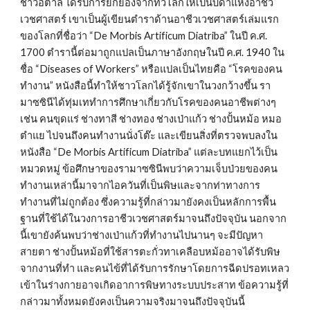
ชาวอิตาลี ได้รับการยกย่องจากทั่วโลกให้เป็นบิดาแห่งอาชีว
เวชศาสตร์ เขาเป็นผู้เขียนตำราด้านอาชีวเวชศาสตร์เล่มแรก
ของโลกที่ชื่อว่า “De Morbis Artificum Diatriba” ในปี ค.ศ. 
1700 ตำรานี้ต่อมาถูกแปลเป็นภาษาอังกฤษในปี ค.ศ. 1940 ใน
ชื่อ “Diseases of Workers” หรือแปลเป็นไทยคือ “โรคของคน
ทำงาน” หนังสือนี้ทำให้ชาวโลกได้รู้จักเขาในวงกว้างขึ้น รา
มาซซินีได้ทุ่มเททำการศึกษาเกี่ยวกับโรคของคนอาชีพต่างๆ 
เช่น คนขุดแร่ ช่างทาสี ช่างทอง ช่างเป่าแก้ว ช่างปั้นหม้อ หมอ
ตำแย ไปจนถึงคนทำงานนั่งโต๊ะ และเขียนสิ่งที่ตรวจพบลงใน
หนังสือ “De Morbis Artificum Diatriba” แต่ละบทแยกไว้เป็น
หมวดหมู่ ข้อศึกษาของรามาซซินีพบว่าความเจ็บป่วยของคน
ทำงานเหล่านี้มาจากไอควันที่เป็นพิษและจากท่าทางการ
ทำงานที่ไม่ถูกต้อง ซึ่งความรู้ที่กล่าวมายังคงเป็นหลักการพื้น
ฐานที่ใช้ได้ในวงการอาชีวเวชศาสตร์มาจนถึงปัจจุบัน นอกจาก
นี้เขายังค้นพบว่าช่างเป่าแก้วที่ทำงานไปนานๆ จะมีปัญหา
สายตา ช่างปั้นหม้อที่ใช้สารตะกั่วทาเคลือบหม้ออาจได้รับพิษ
จากงานที่ทำ และคนไข้ที่ได้รับการรักษาโดยการฉีดปรอทเหลว
เข้าในร่างกายอาจเกิดอาการพิษทางระบบประสาท ข้อความรู้ที่
กล่าวมาทั้งหมดยังคงเป็นความจริงมาจนถึงปัจจุบันนี้