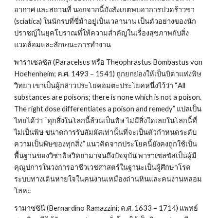
อากาศ และสถานที่ นอกจากนี้ยังสังเกตพบอาการปวดร้าวขา 
(sciatica) ในนักรบที่ขี่ม้าอยู่เป็นเวลานาน เป็นตัวอย่างของนัก
ปราชญ์ในยุคโบราณที่ให้ความสำคัญในเรื่องสุขภาพกับสิ่ง
แวดล้อมและลักษณะการทำงาน
พาราเซลซัส (Paracelsus หรือ Theophrastus Bombastus von 
Hoehenheim; ค.ศ. 1493 – 1541) ถูกยกย่องให้เป็นบิดาแห่งพิษ
วิทยา เขาเป็นผู้กล่าวประโยคอมตะประโยคหนึ่งไว้ว่า “All 
substances are poisons; there is none which is not a poison. 
The right dose differentiates a poison and remedy” แปลเป็น
ไทยได้ว่า “ทุกสิ่งในโลกนี้ล้วนเป็นพิษ ไม่มีสิ่งใดเลยในโลกนี้ที่
ไม่เป็นพิษ ขนาดการรับสัมผัสเท่านั้นที่จะเป็นตัวกำหนดระดับ
ความเป็นพิษของทุกสิ่ง” แนวคิดจากประโยคนี้ยังคงถูกใช้เป็น
พื้นฐานของวิชาพิษวิทยามาจนถึงปัจจุบัน พาราเซลซัสเป็นผู้มี
คุณูปการในวงการอาชีวเวชศาสตร์ในฐานะเป็นผู้ศึกษาโรค
ระบบทางเดินหายใจในคนงานเหมืองถ่านหินและคนงานหลอม
โลหะ
รามาซซินี (Bernardino Ramazzini; ค.ศ. 1633 – 1714) แพทย์