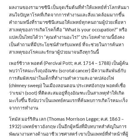
ผลงานของรามาซซินี เป็นจุดเริ่มต้นที่ทำให้แพทย์ทั่วโลกหันมา
สนใจปัญหาโรคที่เกิดจากการทำงานและสิ่งแวดล้อมมากขึ้น 
คำถามหนึ่งที่รามาซซินีเสนอให้แพทย์ทุกคนถามผู้ป่วยเพื่อหา
สาเหตุของการเกิดโรคก็คือ “What is your occupation?” หรือ
แปลเป็นไทยได้ว่า “คุณทำงานอะไร?” ประโยคคำถามนี้ยังคง
เป็นคำถามที่มีประโยชน์สำหรับแพทย์ ที่จะช่วยในการค้นหา
สาเหตุของโรคและรักษาผู้ป่วยมาจนถึงทุกวันนี้
เพอร์ซิวาล พอตต์ (Percival Pott; ค.ศ. 1714 – 1788) เป็นผู้ค้น
พบว่าโรคมะเร็งถุงอัณฑะ (scrotal cancer) มีความสัมพันธ์กับ
การสัมผัสเขม่าในเด็กที่ทำงานทำความสะอาดปล่องไฟ 
(chimney sweep) ในเมืองลอนดอน ประเทศอังกฤษ พอตต์เชื่อ
ว่าเขม่า (soot) ที่ติดสะสมอยู่ที่ถุงอัณฑะเป็นสาเหตุทำให้เกิด
มะเร็งขึ้น จึงนับว่าเป็นแพทย์คนแรกที่ค้นพบการเกิดโรคมะเร็ง
จากการทำงาน
โทมัส มอร์ริสัน เลก (Thomas Morrison Legge; ค.ศ. 1863 – 
1932) แพทย์ชาวอังกฤษ เป็นอีกผู้หนึ่งที่มีบทบาทสำคัญในการ
พัฒนางานทางด้านอาชีวเวชศาสตร์ เขาเป็นแพทย์ที่ทำหน้าที่ผู้