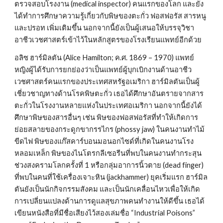
ตรวจสอบโรงงาน (medical inspector) คนแรกของโลก และยัง
ได้ทำการศึกษาความรู้เกี่ยวกับพิษของตะกั่ว ฟอสฟอรัส สารหนู 
และปรอท เพิ่มเติมขึ้น นอกจากนี้ยังเป็นผู้เสนอให้บรรจุวิชา
อาชีวเวชศาสตร์เข้าไว้ในหลักสูตรของโรงเรียนแพทย์อีกด้วย
อลิซ ฮาร์มิลตัน (Alice Hamilton; ค.ศ. 1869 – 1970) แพทย์
หญิงผู้ได้รับการยกย่องว่าเป็นแพทย์ผู้บุกเบิกงานด้านอาชีว
เวชศาสตร์คนแรกของประเทศสหรัฐอเมริกา ฮาร์มิลตันเป็นผู้
เชี่ยวชาญทางด้านโรคพิษตะกั่ว เธอได้ศึกษาอันตรายจากสาร
ตะกั่วในโรงงานหลายแห่งในประเทศอเมริกา นอกจากนี้ยังได้
ศึกษาพิษของสารอื่นๆ เช่น พิษของฟอสฟอรัสที่ทำให้เกิดการ
ย่อยสลายของกระดูกขากรรไกร (phossy jaw) ในคนงานทำไม้
ขีดไฟ พิษของแก๊สคาร์บอนมอนอกไซด์ที่เกิดในคนงานโรง
หลอมเหล็ก พิษของไนโตรกลีเซอรีนที่พบในคนงานทำกระสุน
ช่วงสงครามโลกครั้งที่ 1 หรือกลุ่มอาการนิ้วตาย (dead finger) 
ที่พบในคนที่ใช้เครื่องเจาะหิน (jackhammer) ยุคเริ่มแรก ฮาร์มิล
ตันยังเป็นนักกิจกรรมสังคม และเป็นนักเคลื่อนไหวเพื่อให้เกิด
การเปลี่ยนแปลงด้านการดูแลสุขภาพคนทำงานให้ดีขึ้น เธอได้
เขียนหนังสือที่มีชื่อเสียงไว้สองเล่มชื่อ “Industrial Poisons” 