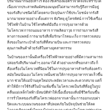
ปริมาณมากน้อยเท่าไร ต้องใช้เครื่องมือตรวจวัดจึงจะทราบได้ 
เนื่องจากประสาทสัมผัสของมนุษย์ไม่สามารถรับรู้ถึงการมีอยู่
ของรังสีบางชนิดได้โดยตรง ปัจจุบันเราใช้ประโยชน์จากรังสี
มากมายหลายอย่าง ตั้งแต่การ ฟังวิทยุ ดูโทรทัศน์ การใช้เครื่อง
ใช้ไฟฟ้าในบ้าน ใช้โทรศัพท์มือถือ การปรุงอาหารด้วย
ไมโครเวฟ การถนอมอาหาร การผลิตอาวุธ การถ่ายภาพรังสี
ทางการแพทย์ การฉายรังสีเพื่อรักษาโรคมะเร็ง การตรวจสอบ
สิ่งของในกระเป๋าด้วยรังสีที่สนามบิน และการตรวจสอบ
คุณภาพสินค้าด้วยรังสีในทางอุตสาหกรรม
ในบ้านของเรานั้นมีเครื่องใช้ไฟฟ้าหลายอย่างที่มีความสามารถ
ปล่อยรังสีปริมาณต่ำๆ ออกมาได้ ตัวอย่างแรกที่ขอกล่าวถึง ก็
คือเครื่องไมโครเวฟที่นิยมใช้ในการปรุงอาหารสำหรับห้องครัว
สมัยใหม่นั่นเอง ไมโครเวฟนั้นช่วยให้การปรุงอาหารรวดเร็วขึ้น
มาก ช่วยให้แม่บ้านยุคใหม่ประหยัดเวลาและสะดวกสบาย แต่ก็
ทำให้มีการใช้รังสีในบ้านเพิ่มขึ้น ไมโครเวฟเป็นรังสีที่อยู่ในรูป
คลื่นแม่เหล็กไฟฟ้า มีสมบัติทำให้เนื้อเยื่อของสิ่งมีชีวิตร้อนขึ้น 
การรั่วไหลของรังสีไมโครเวฟออกจากเตานั้น การออกแบบฝา
ปิดและระบบฉนวนของเตาที่ปลอดภัยในปัจจุบันช่วยให้ลด
โอกาสเกิดการรั่วไหลลงไปอย่างมาก แต่เตาไมโครเวฟรุ่นเก่าๆ 