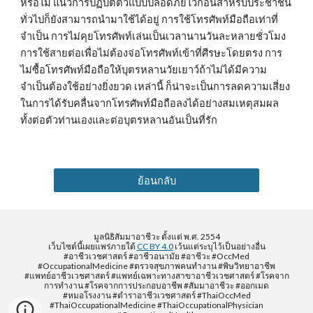
หรือไม่ แนวการปฏิบัติตัวแบบปลอดภัยไว้ก่อนสำหรับประชาชน
ทั่วไปก็ยังสามารถนำมาใช้ได้อยู่ การใช้โทรศัพท์มือถือเท่าที่
จำเป็น การไม่คุยโทรศัพท์เล่นเป็นเวลานานวันละหลายชั่วโมง 
การใช้สายต่อเพื่อไม่ต้องจ่อโทรศัพท์เข้าที่ศีรษะโดยตรง การ
ไม่ซื้อโทรศัพท์มือถือให้บุตรหลานวัยเยาว์ถ้าไม่ได้มีความ
จำเป็นต้องใช้อย่างยิ่งยวด เหล่านี้ ก็น่าจะเป็นการลดความเสี่ยง
ในการได้รับคลื่นจากโทรศัพท์มือถือลงได้อย่างสมเหตุสมผล 
ทั้งต่อตัวท่านเองและต่อบุตรหลานอันเป็นที่รัก
ย้อนกลับ
มูลนิธิสัมมาอาชีวะ ตั้งแต่ พ.ศ. 2554
เว็บไซต์นี้เผยแพร่ภายใต้
CC BY 4.0
เว้นแต่ระบุไว้เป็นอย่างอื่น
#อาชีวเวชศาสตร์ #อาชีวอนามัย #อาชีวะ #OccMed
#OccupationalMedicine #ตรวจสุขภาพคนทำงาน #พิษวิทยาอาชีพ
#แพทย์อาชีวเวชศาสตร์ #แพทย์เฉพาะทางสาขาอาชีวเวชศาสตร์ #โรคจาก
การทำงาน #โรคจากการประกอบอาชีพ #สัมมาอาชีวะ #ออกเมด
#หมอโรงงาน #ตำราอาชีวเวชศาสตร์ #ThaiOccMed
#ThaiOccupationalMedicine #ThaiOccupationalPhysician