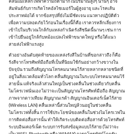
คลื่นแม่เหล็กไฟฟ้าความถี่ต่ำมากในปริมาณสูงๆ นานๆ อาจ
สัมพันธ์กับการเกิดโรคอัลไซเมอร์ในผู้สูงอายุ และโรคเส้น
ประสาทฝ่อได้ จากข้อสรุปที่ยังไม่มีชัดเจน แนวทางปฏิบัติตัว
เพื่อความปลอดภัยไว้ก่อนในเรื่องนี้ก็คือ เราควรหลีกเลี่ยงการ
เข้าไปในบริเวณใกล้กับแหล่งกำเนิดรังสีชนิดนี้นานๆ เช่น การ
เข้าไปยืนอยู่ใกล้กับหม้อแปลงไฟฟ้าขนาดใหญ่ หรือใต้แนว
สายส่งไฟฟ้าแรงสูง
ตัวอย่างอันดับสุดท้ายของแหล่งรังสีในบ้านที่ขอกล่าวถึง ก็คือ
รังสีจากโทรศัพท์มือถือที่เป็นที่นิยมใช้กันอย่างกว้างขวางใน
ปัจจุบัน รวมถึงสัญญาณโทรคมนาคมไร้สายหลากหลายชนิดที่
อยู่ในสิ่งแวดล้อมทั่วโลก คลื่นสัญญาณในระบบโทรคมนาคมไร้
สายนั้น แท้จริงแล้วส่วนใหญ่เป็นช่วงคลื่นในช่วงเดียวกับคลื่น
ไมโครเวฟนั่นเอง ไม่ว่าจะเป็นสัญญาณโทรศัพท์มือถือ สัญญาณ
ภาพจากดาวเทียม สัญญาณเรด้า สัญญาณอินเตอร์เน็ตไร้สาย 
(Wireless LAN) คลื่นเหล่านี้ส่วนใหญ่ล้วนอยู่ในช่วงคลื่น
ไมโครเวฟทั้งสิ้น การใช้ประโยชน์ของคลื่นในช่วงไมโครเวฟใน
การติดต่อสื่อสารนั้น ทำให้เกิดระบบติดต่อสื่อสารด้วยโทรศัพท์ 
ระบบอินเตอร์เน็ต ระบบการรับส่งข้อมูลแบบไร้สาย (ไม่ว่าจะ
เป็น WIFI, Bluetooth หรือ WIMAX) การดูโทรทัศน์โดยรับ