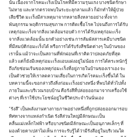
นั้น เนื่องจากโรคมะเร็งเป็นโรคที่มีความรุนแรง บางชนิดรักษา
ไม่หาย และหากตรวจพบในระยะลุกลามแล้ว ก็มักทำให้ผู้ป่วย
เสียชีวิต มะเร็งมีสาเหตุมาจากหลายสิ่งหลายอย่าง ทั้งจาก
พันธุกรรม พฤติกรรมสุขภาพ การติดเชื้อโรค ไปจนถึงการได้รับ
เหตุก่อมะเร็งจากสิ่งแวดล้อมรอบตัว การได้รับเหตุก่อมะเร็ง
จากสิ่งแวดล้อมนั้น ยกตัวอย่างเช่น การสัมผัสสารเคมีบางชนิด
ที่มีสมบัติก่อมะเร็งได้ หรือการได้รับรังสีชนิดต่างๆ ในบ้านของ
เรานั้น แม้ว่าจะเป็นสถานที่พักผ่อนที่เราคิดว่าปลอดภัยที่สุด
แล้ว แต่ก็ยังมีเหตุก่อมะเร็งแอบแฝงอยู่ไม่น้อย การได้ตระหนักรู้
ถึงภัยซ่อนเร้นของเหตุก่อมะเร็งที่อยู่ภายในบ้านของเราเอง จะ
เป็นตัวช่วยให้เราลดความเสี่ยงในการเกิดโรคมะเร็งขึ้นได้ ใน
บทความนี้จะขอกล่าวถึงสิ่งก่อมะเร็งอย่างหนึ่ง ที่พบได้ทั่วไปทั้ง
ภายในและบริเวณรอบบ้าน คือรังสีที่ปล่อยออกมาจากเครื่องใช้
ต่างๆ ที่เราใช้ประโยชน์อยู่ในชีวิตประจำวันนั่นเอง
“รังสี” เป็นพลังงานทางกายภาพอย่างหนึ่งที่ถูกปล่อยออกมารอบ
ทิศทางจากแหล่งกำเนิด รังสีส่วนใหญ่มีลักษณะเป็น
คลื่นแม่เหล็กไฟฟ้า หรือบางชนิดมีลักษณะเป็นอนุภาคเล็กๆ ที่
มองด้วยตาเปล่าไม่เห็น การจะรับรู้ได้ว่ามีรังสีอยู่ในบริเวณใด 