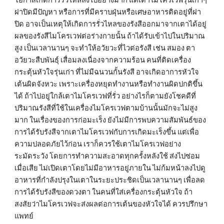
ฝาปิดมีปัญหา หรือการที่มีคราบฝุ่นหรือเศษอาหารติดอยู่ที่ฝา
ปิด อาจเป็นเหตุให้เกิดการรั่วไหลของรังสีออกมาจากเตาได้อยู่ 
ผลของรังสีไมโครเวฟต่อร่างกายนั้น ถ้าได้รับเข้าไปในปริมาณ
สูง เป็นเวลานานๆ จะทำให้อวัยวะที่ไวต่อรังสี เช่น สมอง ตา 
อวัยวะสืบพันธุ์ เสื่อมลงเนื่องจากความร้อน คนที่ติดเครื่อง
กระตุ้นหัวใจรุ่นเก่า ที่ไม่มีฉนวนกั้นรังสี อาจเกิดอาการหัวใจ
เต้นผิดจังหวะ เพราะเครื่องหยุดทำงานหรือทำงานผิดปกติขึ้น
ได้ ถ้าไปอยู่ใกล้เตาไมโครเวฟที่รั่ว อย่างไรก็ตามยังโชคดีที่
ปริมาณรังสีที่ใช้ในเครื่องไมโครเวฟตามบ้านนั้นมักจะไม่สูง
มาก ในเรื่องของการก่อมะเร็ง ยังไม่มีการพบความสัมพันธ์ของ
การได้รับรังสีจากเตาไมโครเวฟกับการเกิดมะเร็งขึ้น แต่เพื่อ
ความปลอดภัยไว้ก่อน เราก็ควรใช้เตาไมโครเวฟอย่าง
ระมัดระวัง โดยการทำความสะอาดทุกครั้งหลังใช้ ส่งไปซ่อม
เมื่อเสีย ไม่เปิดเตาโดยไม่มีอาหารอยู่ภายใน ไม่ก้มหน้าลงไปดู
อาหารที่กำลังปรุงในเตาในระยะประชิดเป็นเวลานานๆ เพื่อลด
การได้รับรังสีของดวงตา ในคนที่ใส่เครื่องกระตุ้นหัวใจ ถ้า
สงสัยว่าไมโครเวฟจะส่งผลต่อการเต้นของหัวใจได้ ควรปรึกษา
แพทย์