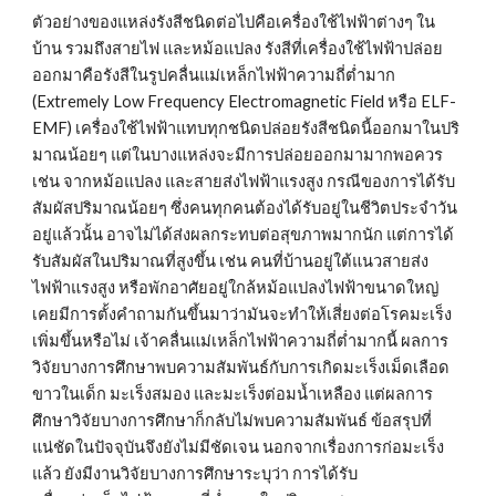
ตัวอย่างของแหล่งรังสีชนิดต่อไปคือเครื่องใช้ไฟฟ้าต่างๆ ใน
บ้าน รวมถึงสายไฟ และหม้อแปลง รังสีที่เครื่องใช้ไฟฟ้าปล่อย
ออกมาคือรังสีในรูปคลื่นแม่เหล็กไฟฟ้าความถี่ต่ำมาก 
(Extremely Low Frequency Electromagnetic Field หรือ ELF-
EMF) เครื่องใช้ไฟฟ้าแทบทุกชนิดปล่อยรังสีชนิดนี้ออกมาในปริ
มาณน้อยๆ แต่ในบางแหล่งจะมีการปล่อยออกมามากพอควร 
เช่น จากหม้อแปลง และสายส่งไฟฟ้าแรงสูง กรณีของการได้รับ
สัมผัสปริมาณน้อยๆ ซึ่งคนทุกคนต้องได้รับอยู่ในชีวิตประจำวัน
อยู่แล้วนั้น อาจไม่ได้ส่งผลกระทบต่อสุขภาพมากนัก แต่การได้
รับสัมผัสในปริมาณที่สูงขึ้น เช่น คนที่บ้านอยู่ใต้แนวสายส่ง
ไฟฟ้าแรงสูง หรือพักอาศัยอยู่ใกล้หม้อแปลงไฟฟ้าขนาดใหญ่ 
เคยมีการตั้งคำถามกันขึ้นมาว่ามันจะทำให้เสี่ยงต่อโรคมะเร็ง
เพิ่มขึ้นหรือไม่ เจ้าคลื่นแม่เหล็กไฟฟ้าความถี่ต่ำมากนี้ ผลการ
วิจัยบางการศึกษาพบความสัมพันธ์กับการเกิดมะเร็งเม็ดเลือด
ขาวในเด็ก มะเร็งสมอง และมะเร็งต่อมน้ำเหลือง แต่ผลการ
ศึกษาวิจัยบางการศึกษาก็กลับไม่พบความสัมพันธ์ ข้อสรุปที่
แน่ชัดในปัจจุบันจึงยังไม่มีชัดเจน นอกจากเรื่องการก่อมะเร็ง
แล้ว ยังมีงานวิจัยบางการศึกษาระบุว่า การได้รับ