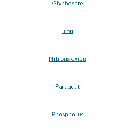
Glyphosate
Iron
Nitrous oxide
Paraquat
Phosphorus